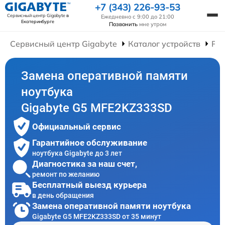
+7 (343) 226-93-53
Сервисный центр Gigabyte
в
Ежедневно с 9:00 до 21:00
Екатеринбурге
Позвонить
мне утром
Сервисный центр Gigabyte
Каталог устройств
Рем
Замена оперативной памяти
ноутбука
Gigabyte G5 MFE2KZ333SD
Официальный сервис
Гарантийное обслуживание
ноутбука Gigabyte до 3 лет
Диагностика за наш счет,
ремонт по желанию
Бесплатный выезд курьера
в день обращения
Замена оперативной памяти ноутбука
Gigabyte G5 MFE2KZ333SD от 35 минут