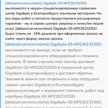
[dataset:services:name] Gigabyte G5 MFE2KZ333SD
выполняется в нашем специализированном сервисном
центр Gigabyte в Екатеринбурге опытными мастерами. На
все виды работ и запчасти предоставляем расширенную
гарантию - мы в сервис-центре уверены в качестве наших
услуг. [dataset:services:name] Gigabyte G5 MFE2KZ333SD
будет стоить на -15% дешевле при оформлении заказа на
сайте через форму заказа звонка.
[dataset:services:name] Gigabyte G5 MFE2KZ333SD
выполняется на выезде, если не требует
специализированного оборудования и сложного
ремонта. В таких случаях наш мастер доставит
Gigabyte G5 MFE2KZ333SD в сервисный центр
Gigabyte в Екатеринбурге и доставит обратно.
Закажите звонок или позвоните и наш сотрудник
сервис-центра Gigabyte в Екатеринбурге
проконсультирует и определит стоимость работ над
ноутбука Gigabyte G5 MFE2KZ333SD.
[dataset:services:name] Gigabyte G5 MFE2KZ333SD
по нашей статистике в среднем занимает 3-4 часа