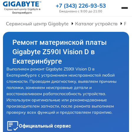
+7 (343) 226-93-53
Сервисный центр Gigabyte
в
Ежедневно с 9:00 до 21:00
Екатеринбурге
Сервисный центр Gigabyte
Каталог устройств
Ре
Ремонт материнской платы
Gigabyte Z590I Vision D в
Екатеринбурге
Выполняем ремонт Gigabyte Z590I Vision D в
Екатеринбурге с устранением неисправностей любой
сложности. Проводим диагностику, выявляем причины
поломки, заменяем неисправные детали и
восстанавливаем работоспособность устройства.
Используем оригинальные или рекомендованные
производителем запчасти, после ремонта выполняем
проверку всех функций и предоставляем гарантию.
Официальный сервис