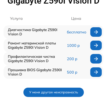
Gigabyte Z590I Vision D
Услуга
Цена
Диагностика Gigabyte Z590I
бесплатно
Vision D
Ремонт материнской платы
1000 р
Gigabyte Z590I Vision D
Профилактическая чистка
200 р
Gigabyte Z590I Vision D
Прошивка BIOS Gigabyte Z590I
500 р
Vision D
У меня другая неисправность